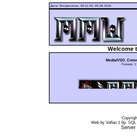
Дата: Воскресенье,
08:11:06, 09.08.2026
Welcome t
Media/VSO_Conve
Размер: 1
ашдуюьньгцуиюкг ьгщтдшту Fi
Copyrig
Web by Vaflan 1.0p. SQL
Server 