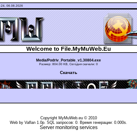
:24, 06.08.2026
Welcome to File.MyMuWeb.Eu
Media/Podriv_Portable_v1.30804.exe
Размер: 804.00 KB, Сегодня скачали: 0
Скачать
уиюкг ьгщтдшту File Archive �������������
Copyright
MyMuWeb.eu
© 2010
Web by Vaflan 1.0p. SQL запросов: 0. Время генерации: 0.000s.
Server monitoring services