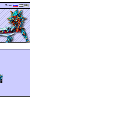
Язык:
�� ��������