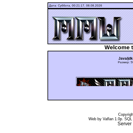
Дата: Суббота,
00:21:17, 08.08.2026
Welcome t
Java/jd
Размер: 5
ашдуюьньгцуиюкг ьгщтдшту Fi
Copyrig
Web by Vaflan 1.0p. SQL
Server 