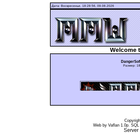
Дата: Воскресенье,
18:28:56, 09.08.2026
Welcome t
DangerSof
Размер: 18
ашдуюьньгцуиюкг ьгщтдшту Fi
Copyrig
Web by Vaflan 1.0p. SQL
Server 