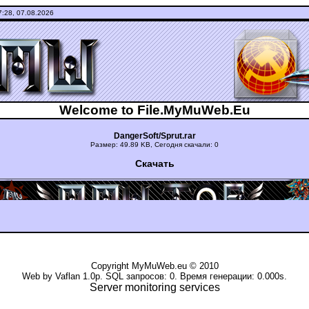
7:28, 07.08.2026
Welcome to File.MyMuWeb.Eu
DangerSoft/Sprut.rar
Размер: 49.89 KB, Сегодня скачали: 0
Скачать
уиюкг ьгщтдшту File Archive �������������
Copyright
MyMuWeb.eu
© 2010
Web by Vaflan 1.0p. SQL запросов: 0. Время генерации: 0.000s.
Server monitoring services