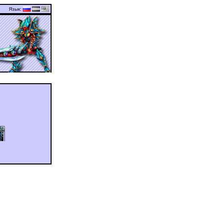
Язык:
�� ��������