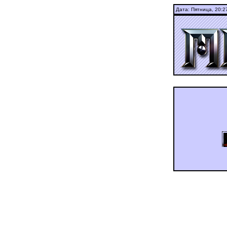
Дата: Пятница,
20:2
ашдуюьньгц