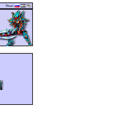
Язык:
�� ��������