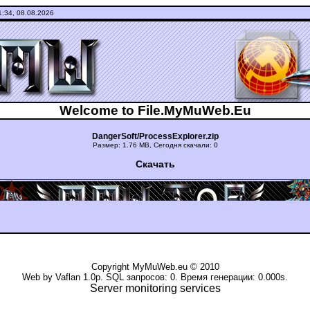
1:34, 08.08.2026
Welcome to File.MyMuWeb.Eu
DangerSoft/ProcessExplorer.zip
Размер: 1.76 MB, Сегодня скачали: 0
Скачать
уиюкг ьгщтдшту File Archive �������������
Copyright
MyMuWeb.eu
© 2010
Web by Vaflan 1.0p. SQL запросов: 0. Время генерации: 0.000s.
Server monitoring services