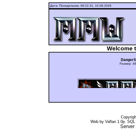
Дата: Понедельник,
08:22:31, 10.08.2026
Welcome t
DangerS
Размер: 46
ашдуюьньгцуиюкг ьгщтдшту Fi
Copyrig
Web by Vaflan 1.0p. SQL
Server 