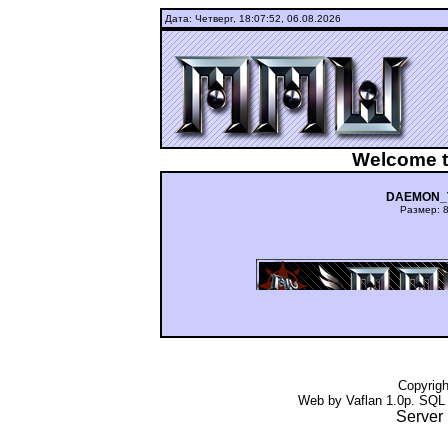
Дата: Четверг,
18:07:52, 06.08.2026
Welcome t
DAEMON_To
Размер: 8
ашдуюьньгцуиюкг ьгщтдшту Fi
Copyrig
Web by Vaflan 1.0p. SQL
Server 